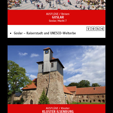
AUSFLÜGE /
Reisen
GOSLAR
Goslar, Markt 7
Goslar – Kaiserstadt und UNESCO-Welterbe
AUSFLÜGE /
Kloster
KLOSTER ILSENBURG