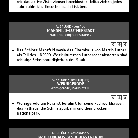
wie das aktive Zisterzienserinnenkloster Helfta ziehen jedes
Jahr zahlreiche Besucher nach Eisleben.
AUSFLÜGE /
Ausflug
MANSFELD-LUTHERSTADT
Mansfeld, Junghuhnstraße 2
Das Schloss Mansfeld sowie das Elternhaus von Martin Luther
als Teil des UNESCO-Weltkulturerbes Luthergedenkstätten sind
wichtige Sehenswürdigkeiten der Stadt.
AUSFLÜGE /
Besichtigung
WERNIGERODE
Wernigerode, Markplatz 10
Wernigerode am Harz ist berühmt für seine Fachwerkhäuser,
das Rathaus, die Schmalspurbahn und dem Brocken im
Nationalpark.
AUSFLÜGE /
Nationalpark
BROCKENHAUS BESUCHERZENTRUM