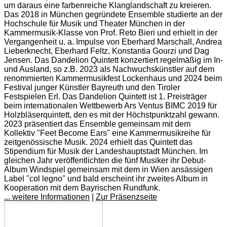
um daraus eine farbenreiche Klanglandschaft zu kreieren.
Das 2018 in München gegründete Ensemble studierte an der
Hochschule für Musik und Theater München in der
Kammermusik-Klasse von Prof. Reto Bieri und erhielt in der
Vergangenheit u. a. Impulse von Eberhard Marschall, Andrea
Lieberknecht, Eberhard Feltz, Konstantia Gourzi und Dag
Jensen. Das Dandelion Quintett konzertiert regelmäßig im In-
und Ausland, so z.B. 2023 als Nachwuchskünstler auf dem
renommierten Kammermusikfest Lockenhaus und 2024 beim
Festival junger Künstler Bayreuth und den Tiroler
Festspielen Erl. Das Dandelion Quintett ist 1. Preisträger
beim internationalen Wettbewerb Ars Ventus BIMC 2019 für
Holzbläserquintett, den es mit der Höchstpunktzahl gewann.
2023 präsentiert das Ensemble gemeinsam mit dem
Kollektiv "Feet Become Ears" eine Kammermusikreihe für
zeitgenössische Musik. 2024 erhielt das Quintett das
Stipendium für Musik der Landeshauptstadt München. Im
gleichen Jahr veröffentlichten die fünf Musiker ihr Debut-
Album Windspiel gemeinsam mit dem in Wien ansässigen
Label "col legno" und bald erscheint ihr zweites Album in
Kooperation mit dem Bayrischen Rundfunk.
... weitere Informationen
|
Zur Präsenzseite