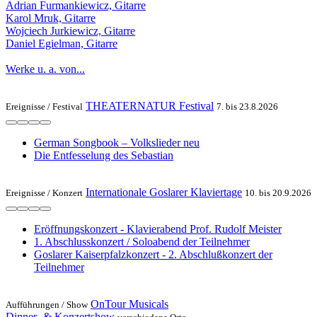
Adrian Furmankiewicz, Gitarre
Karol Mruk, Gitarre
Wojciech Jurkiewicz, Gitarre
Daniel Egielman, Gitarre
Werke u. a. von...
THEATERNATUR Festival
Ereignisse /
Festival
7. bis 23.8.2026
German Songbook – Volkslieder neu
Die Entfesselung des Sebastian
Internationale Goslarer Klaviertage
Ereignisse /
Konzert
10. bis 20.9.2026
Eröffnungskonzert - Klavierabend Prof. Rudolf Meister
1. Abschlusskonzert / Soloabend der Teilnehmer
Goslarer Kaiserpfalzkonzert - 2. Abschlußkonzert der
Teilnehmer
OnTour Musicals
Aufführungen /
Show
Dinner- & Konzertshow