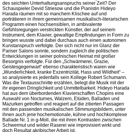
des seichten Unterhaltungsanspruchs seiner Zeit? Der
Schauspieler Devid Striesow und die Pianistin Hideyo
Harada räumen mit so manchem Klischee auf und
porträtieren in ihrem gemeinsamen musikalisch-literarischen
Programm einen hochsensiblen, in ambivalente
Gefühlsregungen verstrickten Künstler, der auf seinem
Instrument, dem Klavier, gewaltige Empfindungen in Form zu
bringen wusste und dabei durchaus auch einen autonomen
Kunstanspruch verfolgte. Der sich nicht nur im Glanz der
Pariser Salons sonnte, sondern zugleich die politischen
Entwicklungen in seiner polnischen Heimat mit großer
Besorgnis verfolgte. Für den „Schwärmerei, Grazie,
Geistesgegenwart“ ebenso charakteristisch waren wie
„Wunderlichkeit, kranke Exzentrizität, Hass und Wildheit“ –
so analysierte es jedenfalls sein Kollege Robert Schumann.
Was die Textausschnitte erzählen, belegt die Musik mit der
ihr eigenen Dringlichkeit und Unmittelbarkeit. Hideyo Harada
hat aus dem überbordenden Klavierschaffen Chopins eine
Auswahl von Nocturnes, Walzern, Etüden, Balladen und
Mazurken getroffen und reagiert auf die zitierten Passagen
mit den passenden musikalischen Stimmungsbildern, unter
ihnen auch jene hochemotionale, kühne und hochkomplexe
Ballade Nr. 1 in g-Moll, die mit ihren Kontrasten zwischen
Schwermut und wilder Raserei wie improvisiert wirkt und
doch Resultat akribischer Arbeit ist.