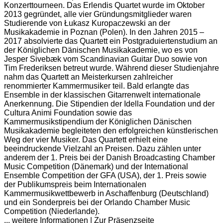
Konzerttourneen. Das Erlendis Quartet wurde im Oktober
2013 gegründet, alle vier Gründungsmitglieder waren
Studierende von Łukasz Kuropaczewski an der
Musikakademie in Poznan (Polen). In den Jahren 2015 –
2017 absolvierte das Quartett ein Postgraduiertenstudium an
der Königlichen Dänischen Musikakademie, wo es von
Jesper Sivebæk vom Scandinavian Guitar Duo sowie von
Tim Frederiksen betreut wurde. Während dieser Studienjahre
nahm das Quartett an Meisterkursen zahlreicher
renommierter Kammermusiker teil. Bald erlangte das
Ensemble in der klassischen Gitarrenwelt internationale
Anerkennung. Die Stipendien der Idella Foundation und der
Cultura Animi Foundation sowie das
Kammermusikstipendium der Königlichen Dänischen
Musikakademie begleiteten den erfolgreichen künstlerischen
Weg der vier Musiker. Das Quartett erhielt eine
beeindruckende Vielzahl an Preisen. Dazu zählen unter
anderem der 1. Preis bei der Danish Broadcasting Chamber
Music Competition (Dänemark) und der International
Ensemble Competition der GFA (USA), der 1. Preis sowie
der Publikumspreis beim Internationalen
Kammermusikwettbewerb in Aschaffenburg (Deutschland)
und ein Sonderpreis bei der Orlando Chamber Music
Competition (Niederlande).
... weitere Informationen
|
Zur Präsenzseite