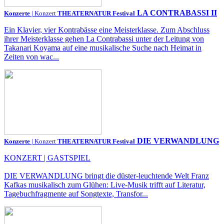
LA CONTRABASSI II
Konzerte
| Konzert
THEATERNATUR Festival
Ein Klavier, vier Kontrabässe eine Meisterklasse. Zum Abschluss
ihrer Meisterklasse gehen La Contrabassi unter der Leitung von
Takanari Koyama auf eine musikalische Suche nach Heimat in
Zeiten von wac...
DIE VERWANDLUNG
Konzerte
| Konzert
THEATERNATUR Festival
KONZERT | GASTSPIEL
DIE VERWANDLUNG bringt die düster-leuchtende Welt Franz
Kafkas musikalisch zum Glühen: Live-Musik trifft auf Literatur,
Tagebuchfragmente auf Songtexte, Transfor...