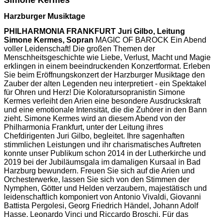
Simone Kermes
Harzburger Musiktage
PHILHARMONIA FRANKFURT Juri Gilbo, Leitung
Simone Kermes, Sopran
MAGIC OF BAROCK Ein Abend
voller Leidenschaft! Die großen Themen der
Menschheitsgeschichte wie Liebe, Verlust, Macht und Magie
erklingen in einem beeindruckenden Konzertformat. Erleben
Sie beim Eröffnungskonzert der Harzburger Musiktage den
Zauber der alten Legenden neu interpretiert - ein Spektakel
für Ohren und Herz! Die Koloratursopranistin Simone
Kermes verleiht den Arien eine besondere Ausdruckskraft
und eine emotionale Intensität, die die Zuhörer in den Bann
zieht. Simone Kermes wird an diesem Abend von der
Philharmonia Frankfurt, unter der Leitung ihres
Chefdirigenten Juri Gilbo, begleitet. Ihre sagenhaften
stimmlichen Leistungen und ihr charismatisches Auftreten
konnte unser Publikum schon 2014 in der Lutherkirche und
2019 bei der Jubiläumsgala im damaligen Kursaal in Bad
Harzburg bewundern. Freuen Sie sich auf die Arien und
Orchesterwerke, lassen Sie sich von den Stimmen der
Nymphen, Götter und Helden verzaubern, majestätisch und
leidenschaftlich komponiert von Antonio Vivaldi, Giovanni
Battista Pergolesi, Georg Friedrich Händel, Johann Adolf
Hasse, Leonardo Vinci und Riccardo Broschi. Für das