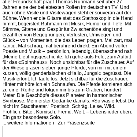
aller Freundschaft prägt Thomas Rühmann seit über 27
Jahren eine der beliebtesten Rollen im deutschen TV. Und
auch ohne Visite und Visitewagen steht er souverän auf der
Bühne. Wenn er die Gitarre statt das Stethoskop in die Hand
nimmt, begeistert Rühmann mit Musik, Humor und Tiefe. Mit
Stimme, Gitarre und Gespür für Zwischentöne singt und
erzählt er von Begegnungen, Verlusten, Umwegen und
Glück – von Momenten, die das Leben prägen. Mal zart, mal
kantig. Mal schräg, mal berührend direkt. Ein Abend voller
Poesie und Musik – persönlich, lebendig, überraschend nah.
„Meine Lieblingsgeschichte: Ich gehe aufs Feld, zum Auftritt
für das «Spinnhaus«. Noch unsichtbar für die Zuschauer. Auf
der Wiese grasen sieben junge Pferde, von mir mit einem
kurzen, völlig genderfalschen «Hallo, Jungs!« begrüsst. Die
Musik ertönt. Ich laufe los. Jetzt sichtbar für die Zuschauer.
Hinter mir höre ich ein Schnaufen. Die Pferde formieren sich
zu einer Reihe und folgen mir bis zum Graben, hundert
Meter. Die Geschöpfe dieses Planeten in harmonischer
Symbiose. Mein erster Gedanke damals: «So was erlebst Du
nicht im Stadttheater.“ Poetisch. Schräg. Leise. Wild.
Fröhlich. Bitter. Komisch. Fremd. Weit. – Lebenslieder eben.
Ein ganz besonderes Solo.
... weitere Informationen
|
Zur Präsenzseite