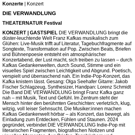
Konzerte
| Konzert
DIE VERWANDLUNG
THEATERNATUR Festival
KONZERT | GASTSPIEL
DIE VERWANDLUNG bringt die
düster-leuchtende Welt Franz Kafkas musikalisch zum
Glühen: Live-Musik trifft auf Literatur, Tagebuchfragmente auf
Songtexte, Transformation auf Pop. Zwischen Beats, Briefen
und Bühnenpoesie entsteht ein atmosphärischer
Konzertabend, der Lust macht, sich treiben zu lassen – durch
Kafkas Gedankenwelten, durch Sound, Stimme und ein
visuelles Spiel zwischen Leichtigkeit und Abgrund. Poetisch,
verspielt und überraschend nah. Ein Indie-Pop-Konzert, das
Kafka knistern lässt. Gesang: Olga Seehafer Gitarre: Jakob
Fischer Schlagzeug, Synthesizer, Handpan: Lorenz Schmidt
Die Band DIE VERWANDLUNG bringt Franz Kafka ganz
nah – mit Musik, Text und Gefühl. Im Zentrum steht der
Mensch hinter den berühmten Geschichten: verletzlich, klug,
witzig, voll leiser Sehnsucht. Die Musiker:innen machen
Kafkas Gedankenwelt hörbar – als Konzert, das bewegt, als
Einladung zum Entdecken, Fühlen und Staunen. 2024
gegründet, verbindet DIE VERWANDLUNG Indie-Pop mit
literarischen Fragmenten, biografischen Notizen und