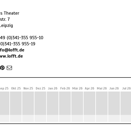
as Theater
str. 7
Leipzig
49 (0)341-355 955-10
(0)341-355 955-19
nfo@lofft.de
ww.lofft.de
Sep 25
Okt 25
Nov 25
Dez 25
Jan 26
Feb 26
Mär 26
Apr 26
Mai 26
Jun 26
Jul 26