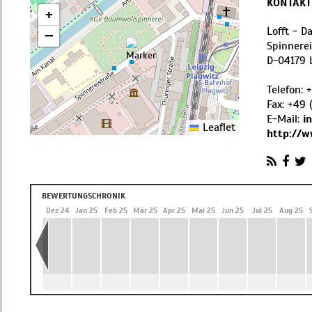
KONTAKT
+
Lofft - D
−
Spinnerei
D
-
04179
Telefon:
+
Fax:
+49 
E-Mail:
i
Leaflet
http://w
BEWERTUNGSCHRONIK
 24
Nov 24
Dez 24
Jan 25
Feb 25
Mär 25
Apr 25
Mai 25
Jun 25
Jul 25
Aug 25