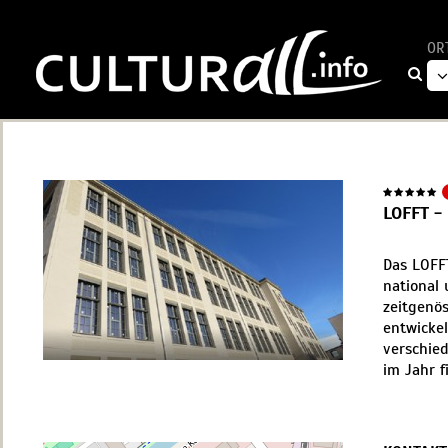
OR
LOFFT -
Das LOFFT
national 
zeitgenös
entwicke
verschie
im Jahr f