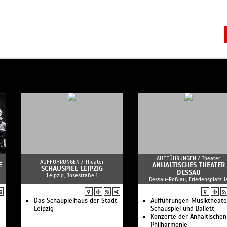
AUFFÜHRUNGEN /
Theater
AUFFÜHRUNGEN /
Theater
E
ANHALTISCHES THEATER
SCHAUSPIEL LEIPZIG
DESSAU
Leipzig, Bosestraße 1
Dessau-Roßlau, Friedensplatz 1
Das Schaupielhaus der Stadt
Aufführungen Musiktheate
Leipzig
Schauspiel und Ballett
Konzerte der Anhaltischen
Philharmonie