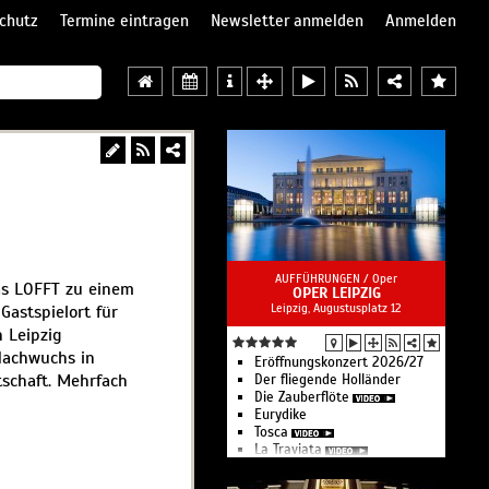
chutz
Termine eintragen
Newsletter anmelden
Anmelden
AUFFÜHRUNGEN /
Oper
das LOFFT zu einem
OPER LEIPZIG
Leipzig, Augustusplatz 12
Gastspielort für
 Leipzig
Nachwuchs in
Eröffnungskonzert 2026/27
schaft. Mehrfach
Der fliegende Holländer
Die Zauberflöte
Eurydike
Tosca
La Traviata
Junge Oper Leipzig - für
Kinder und Familien