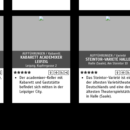
AUFFÜHRUNGEN /
Kabarett
AUFFÜHRUNGEN /
Varieté
KABARETT ACADEMIXER
STEINTOR-VARIETÈ HALL
LEIPZIG
Halle (Saale), Am Steintor 10
Leipzig, Kupfergasse 2
z,
Der academixer-Keller mit
Das Steintor-Varieté ist e
Kabarett und Gaststätte
der ältesten Varietétheat
befindet sich mitten in der
Deutschlands und eine de
Leipziger City.
ältesten Theaterspielstät
in Halle (Saale).