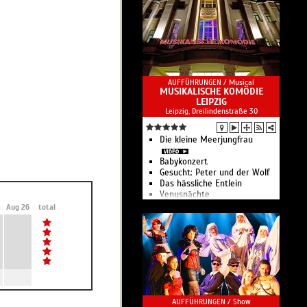
Die Oper Leipzig bildet das
Dach für ein Drei-Sparten-
Haus bestehend aus Oper,
Leipziger Ballett und der
Musikalischen Komödie.
AUFFÜHRUNGEN /
Musical
MUSIKALISCHE KOMÖDIE
LEIPZIG
Leipzig, Dreilindenstraße 30
Die kleine Meerjungfrau
Babykonzert
Gesucht: Peter und der Wolf
Das hässliche Entlein
Venusnächte
Gala zum Saisonauftakt
Aug 26
total
Musikalische Komödie der
Oper Leipzig
AUFFÜHRUNGEN /
Show