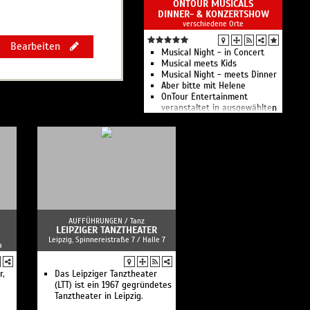
ONTOUR MUSICALS
DINNER- & KONZERTSHOW
verschiedene Orte
Bearbeiten
Musical Night - in Concert
Musical meets Kids
Musical Night - meets Dinner
Aber bitte mit Helene
OnTour Entertainment
veranstaltet in ausgewählten
Hotels und Restaurants
unvergessliche Musical und
Schlager Dinner Shows in der
Region Leipzig.
AUFFÜHRUNGEN /
Tanz
LEIPZIGER TANZTHEATER
Leipzig, Spinnereistraße 7 / Halle 7
a
r,
Das Leipziger Tanztheater
(LTT) ist ein 1967 gegründetes
Tanztheater in Leipzig.