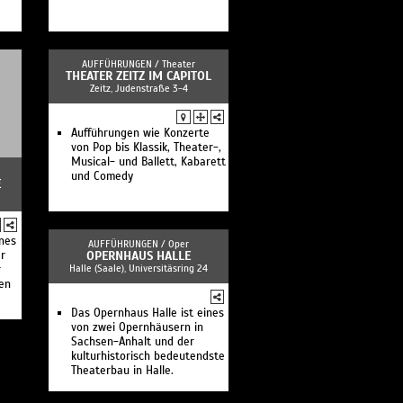
AUFFÜHRUNGEN /
Theater
THEATER ZEITZ IM CAPITOL
Zeitz, Judenstraße 3-4
Aufführungen wie Konzerte
von Pop bis Klassik, Theater-,
Musical- und Ballett, Kabarett
und Comedy
E
ines
AUFFÜHRUNGEN /
Oper
er
OPERNHAUS HALLE
Halle (Saale), Universitäsring 24
r
ten
Das Opernhaus Halle ist eines
von zwei Opernhäusern in
Sachsen-Anhalt und der
kulturhistorisch bedeutendste
Theaterbau in Halle.