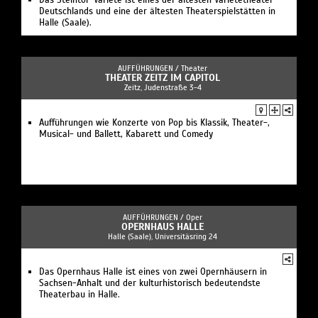
Das Steintor-Varieté ist eines der ältesten Varietétheater
Deutschlands und eine der ältesten Theaterspielstätten in
Halle (Saale).
AUFFÜHRUNGEN /
Theater
THEATER ZEITZ IM CAPITOL
Zeitz, Judenstraße 3-4
Aufführungen wie Konzerte von Pop bis Klassik, Theater-,
Musical- und Ballett, Kabarett und Comedy
AUFFÜHRUNGEN /
Oper
OPERNHAUS HALLE
Halle (Saale), Universitäsring 24
Das Opernhaus Halle ist eines von zwei Opernhäusern in
Sachsen-Anhalt und der kulturhistorisch bedeutendste
Theaterbau in Halle.