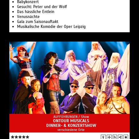
Babykonzert
Gesucht: Peter und der Wolf
Das hässliche Entlein
Venusnächte
Gala zum Saisonauftakt
Musikalische Komödie der Oper Leipzig
AUFFÜHRUNGEN /
Show
ONTOUR MUSICALS
DINNER- & KONZERTSHOW
verschiedene Orte