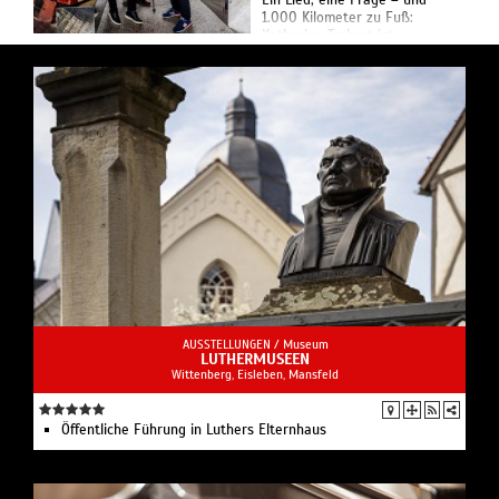
Ein Lied, eine Frage – und
1.000 Kilometer zu Fuß:
Katharina Trabert ist
losgelaufen, quer durch
Deutschland, mit leichtem
Gepäck und einer großen
Mission. ...
AUSSTELLUNGEN /
Museum
LUTHERMUSEEN
Wittenberg, Eisleben, Mansfeld
Öffentliche Führung in Luthers Elternhaus