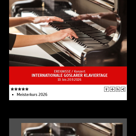
EREIGNISSE /
Konzert
INTERNATIONALE GOSLARER KLAVIERTAGE
10. bis 20.9.2026
Meisterkurs 2026
.
|