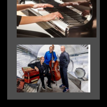
|
.
|
|